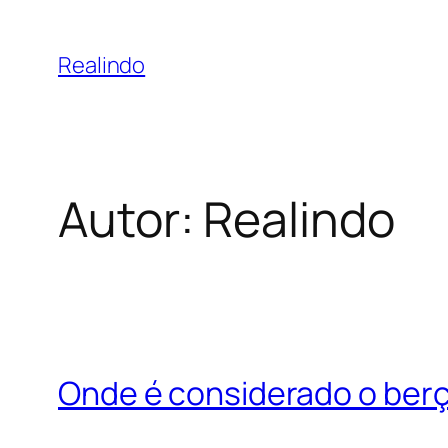
Pular
para
Realindo
o
conteúdo
Autor:
Realindo
Onde é considerado o berç