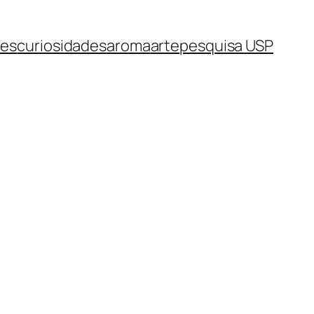
des
curiosidades
aroma
arte
pesquisa USP