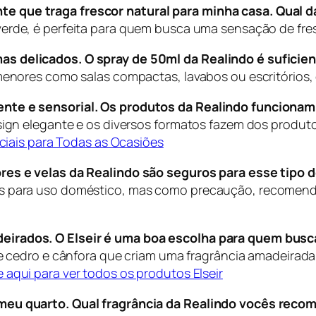
 que traga frescor natural para minha casa. Qual das
erde, é perfeita para quem busca uma sensação de fres
s delicados. O spray de 50ml da Realindo é suficien
 menores como salas compactas, lavabos ou escritórios,
ente e sensorial. Os produtos da Realindo funcion
esign elegante e os diversos formatos fazem dos produ
ciais para Todas as Ocasiões
ores e velas da Realindo são seguros para esse tipo
os para uso doméstico, mas como precaução, recomenda
eirados. O Elseir é uma boa escolha para quem bus
e cedro e cânfora que criam uma fragrância amadeirada,
e aqui para ver todos os produtos Elseir
 meu quarto. Qual fragrância da Realindo vocês rec