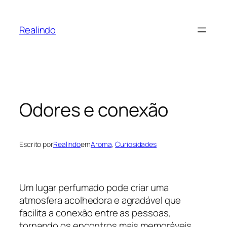
Pular
para
Realindo
o
conteúdo
Odores e conexão
Escrito por
Realindo
em
Aroma
, 
Curiosidades
Um lugar perfumado pode criar uma
atmosfera acolhedora e agradável que
facilita a conexão entre as pessoas,
tornando os encontros mais memoráveis,