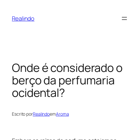
Pular
para
Realindo
o
conteúdo
Onde é considerado o
berço da perfumaria
ocidental?
Escrito por
Realindo
em
Aroma